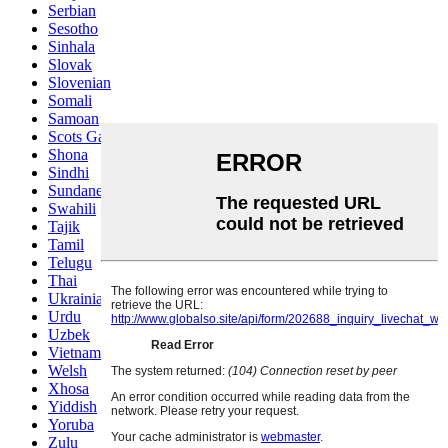
Serbian
Sesotho
Sinhala
Slovak
Slovenian
Somali
Samoan
Scots Gaelic
Shona
Sindhi
Sundanese
Swahili
Tajik
Tamil
Telugu
Thai
Ukrainian
Urdu
Uzbek
Vietnamese
Welsh
Xhosa
Yiddish
Yoruba
Zulu