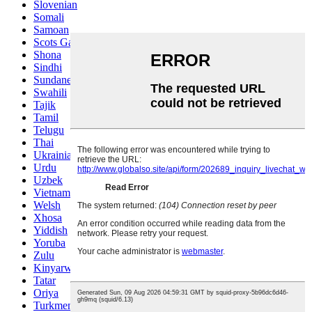
Slovenian
Somali
Samoan
Scots Gaelic
Shona
Sindhi
Sundanese
Swahili
Tajik
Tamil
Telugu
Thai
Ukrainian
Urdu
Uzbek
Vietnamese
Welsh
Xhosa
Yiddish
Yoruba
Zulu
Kinyarwanda
Tatar
Oriya
Turkmen