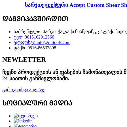
ხარჯთეფექტური Accept Custom Shear Sha
ᲓᲐᲒᲕᲘᲙᲐᲕᲨᲘᲠᲓᲘᲗ
სამრეწველო პარკი, ქალაქი ნიანჟუანგ, ქალაქი პიჟო
ტელ:
8615162012566
ელფოსტა:
info@rurtools.com
ფაქსი:
0516-86532808
NEWLETTER
ჩვენი პროდუქციის ან ფასების ჩამონათვალის 
24 საათის განმავლობაში.
გამოკითხვა ახლავე
ᲡᲝᲪᲘᲐᲚᲣᲠᲘ ᲛᲔᲓᲘᲐ